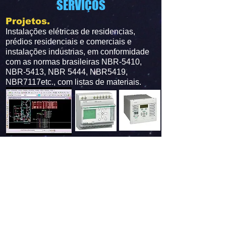
SERVIÇOS
Projetos.
Instalações elétricas de residencias,
prédios residenciais e comerciais e
instalações industrias, em conformidade
com as normas brasileiras NBR-5410,
NBR-5413, NBR 5444, NBR5419,
NBR7117etc., com listas de materiais.
Consultoria.
Projetos elétricos, implantação de
sistemas de geração fotovoltaicas, projetos
de painéis elétricos, cálculos de
parâmetros elétricos, parametrização de
relés, IEDs (Inteligents Electronic Devices)
Reles de Proteção Eletrônicos
Comissionamento